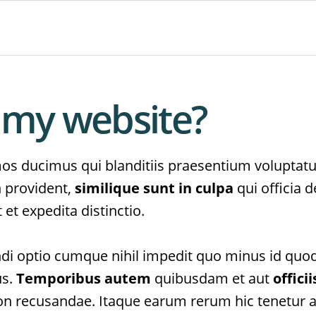
e my website?
mos ducimus qui blanditiis praesentium voluptatu
n provident,
similique sunt in culpa
qui officia d
et expedita distinctio.
ndi optio cumque nihil impedit quo minus id qu
us.
Temporibus autem
quibusdam et aut
offici
on recusandae. Itaque earum rerum hic tenetur a 