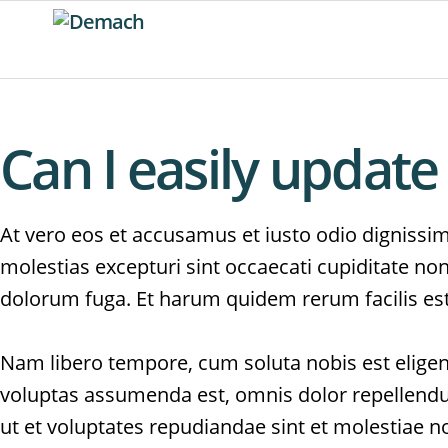
Can I easily updat
At vero eos et accusamus et iusto odio dignissi
molestias excepturi sint occaecati cupiditate no
dolorum fuga. Et harum quidem rerum facilis est 
Nam libero tempore, cum soluta nobis est elige
voluptas assumenda est, omnis dolor repellend
ut et voluptates repudiandae sint et molestiae n