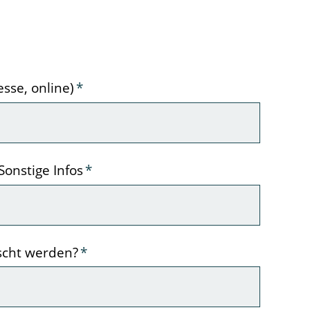
esse, online)
*
Sonstige Infos
*
scht werden?
*